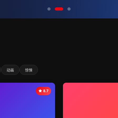
动画
惊悚
8.7