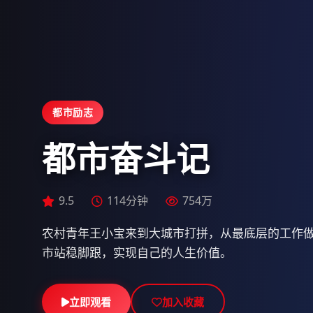
都市励志
都市奋斗记
9.5
114分钟
754万
9.9
9.6
141分钟
152分钟
550万
661万
农村青年王小宝来到大城市打拼，从最底层的工作
市站稳脚跟，实现自己的人生价值。
立即观看
立即观看
立即观看
加入收藏
加入收藏
加入收藏